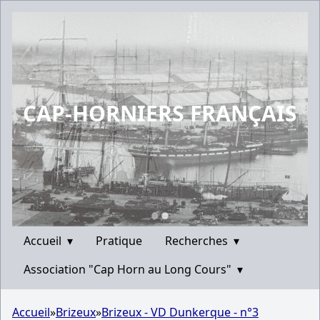
CAP-HORNIERS FRANÇAIS
Accueil
▾
Pratique
Recherches
▾
Association "Cap Horn au Long Cours"
▾
Accueil
»
Brizeux
»
Brizeux - VD Dunkerque - n°3