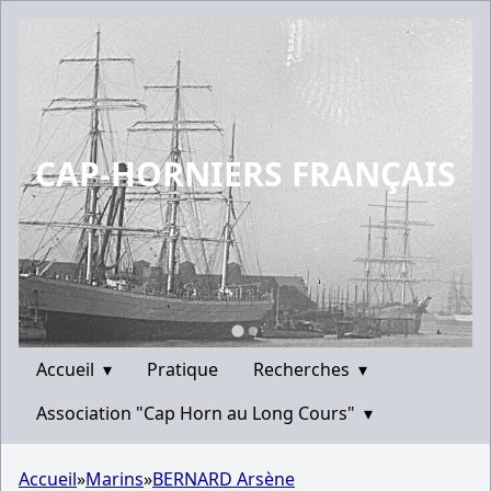
CAP-HORNIERS FRANÇAIS
Accueil
▾
Pratique
Recherches
▾
Association "Cap Horn au Long Cours"
▾
Accueil
»
Marins
»
BERNARD Arsène