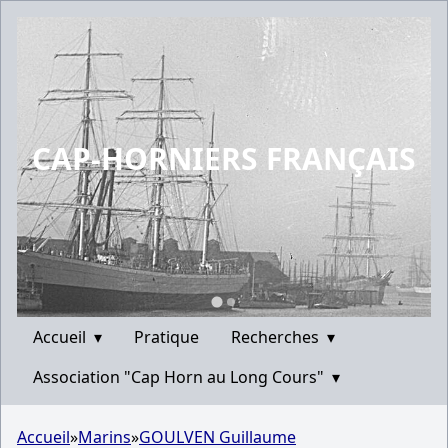
CAP-HORNIERS FRANÇAIS
Accueil
▾
Pratique
Recherches
▾
Association "Cap Horn au Long Cours"
▾
Accueil
»
Marins
»
GOULVEN Guillaume