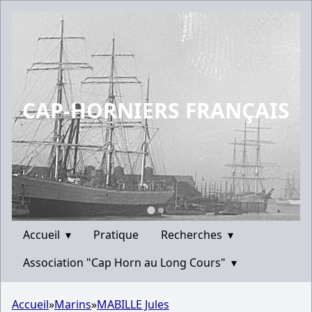
CAP-HORNIERS FRANÇAIS
Accueil
▾
Pratique
Recherches
▾
Association "Cap Horn au Long Cours"
▾
Accueil
»
Marins
»
MABILLE Jules