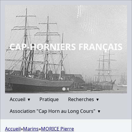
CAP-HORNIERS FRANÇAIS
Accueil
▾
Pratique
Recherches
▾
Association "Cap Horn au Long Cours"
▾
Accueil
»
Marins
»
MORICE Pierre