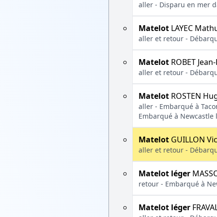
aller - Disparu en mer d
Matelot
LAYEC Mathu
aller et retour - Débarq
Matelot
ROBET Jean-
aller et retour - Débarq
Matelot
ROSTEN Hu
aller - Embarqué à Taco
Embarqué à Newcastle le
Matelot
GUILLON Vic
aller et retour - Débarq
Matelot léger
MASSO
retour - Embarqué à New
Matelot léger
FRAVAL