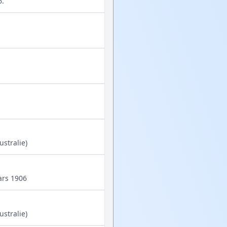
6.
stralie)
ars 1906
stralie)