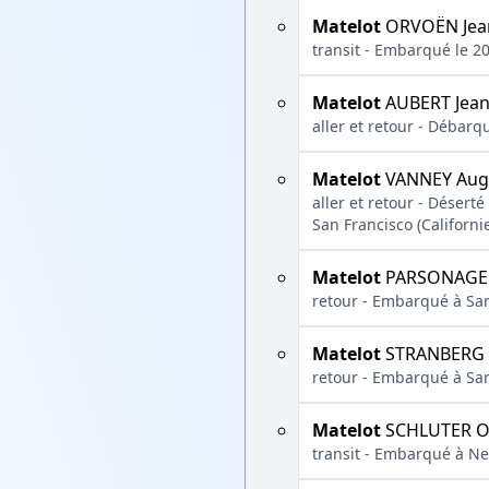
Matelot
ORVOËN Jea
transit - Embarqué le 2
Matelot
AUBERT Jea
aller et retour - Débarq
Matelot
VANNEY Aug
aller et retour - Déser
San Francisco (Californ
Matelot
PARSONAGE 
retour - Embarqué à San
Matelot
STRANBERG 
retour - Embarqué à San
Matelot
SCHLUTER O
transit - Embarqué à New