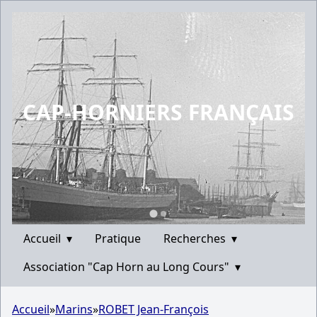
CAP-HORNIERS FRANÇAIS
Accueil
▾
Pratique
Recherches
▾
Association "Cap Horn au Long Cours"
▾
Accueil
»
Marins
»
ROBET Jean-François