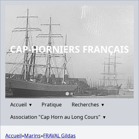
CAP-HORNIERS FRANÇAIS
Accueil
▾
Pratique
Recherches
▾
Association "Cap Horn au Long Cours"
▾
Accueil
»
Marins
»
FRAVAL Gildas