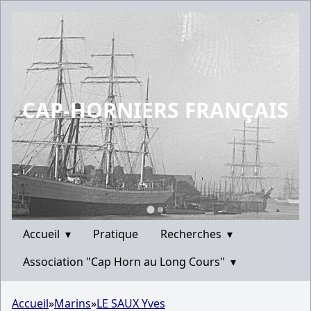
CAP-HORNIERS FRANÇAIS
Accueil
▾
Pratique
Recherches
▾
Association "Cap Horn au Long Cours"
▾
Accueil
»
Marins
»
LE SAUX Yves