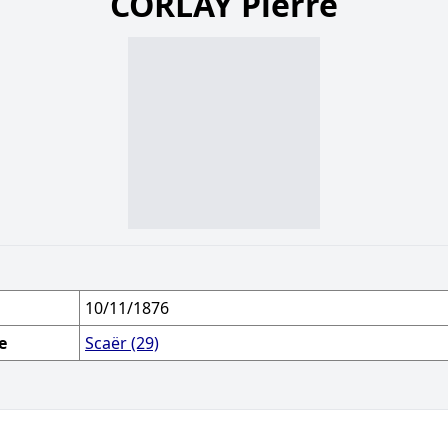
CORLAY Pierre
10/11/1876
e
Scaër (29)