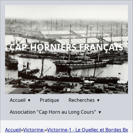
CAP-HORNIERS FRANÇAIS
Accueil
▾
Pratique
Recherches
▾
Association "Cap Horn au Long Cours"
▾
Accueil
»
Victorine-
»
Victorine-1 - Le Quellec et Bordes Bx