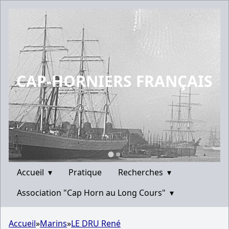
CAP-HORNIERS FRANÇAIS
Accueil
▾
Pratique
Recherches
▾
Association "Cap Horn au Long Cours"
▾
Accueil
»
Marins
»
LE DRU René