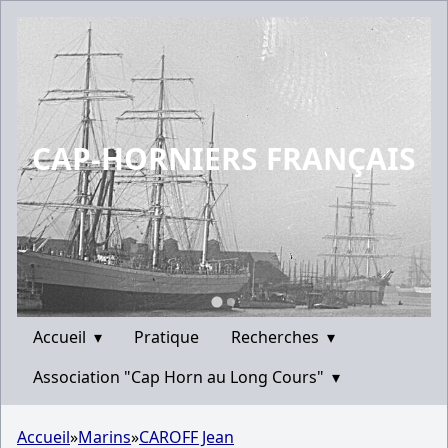
CAP-HORNIERS FRANÇAIS
Accueil
▾
Pratique
Recherches
▾
Association "Cap Horn au Long Cours"
▾
Accueil
»
Marins
»
CAROFF Jean