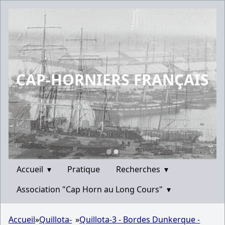
CAP-HORNIERS FRANÇAIS
Accueil
▾
Pratique
Recherches
▾
Association "Cap Horn au Long Cours"
▾
Accueil
»
Quillota-
»
Quillota-3 - Bordes Dunkerque -