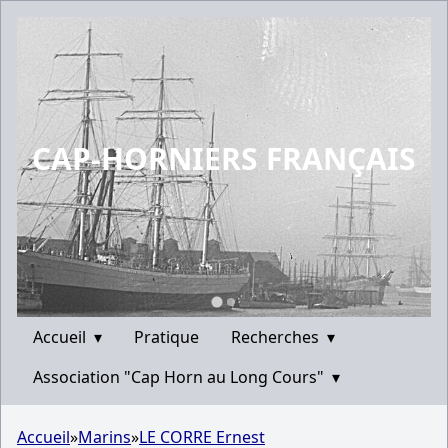
CAP-HORNIERS FRANÇAIS
Accueil
▾
Pratique
Recherches
▾
Association "Cap Horn au Long Cours"
▾
Accueil
»
Marins
»
LE CORRE Ernest