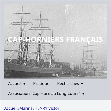
CAP-HORNIERS FRANÇAIS
Accueil
▾
Pratique
Recherches
▾
Association "Cap Horn au Long Cours"
▾
Accueil
»
Marins
»
HENRY Victor