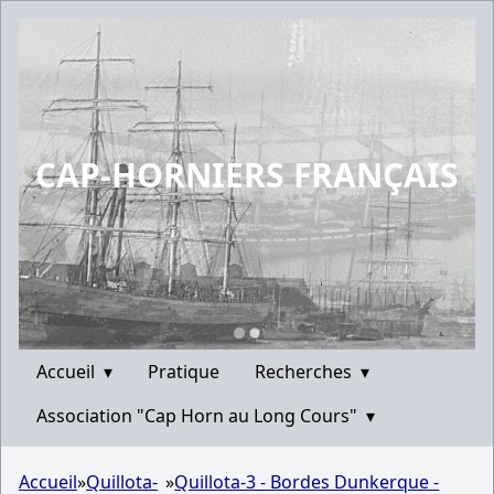
CAP-HORNIERS FRANÇAIS
Accueil
▾
Pratique
Recherches
▾
Association "Cap Horn au Long Cours"
▾
Accueil
»
Quillota-
»
Quillota-3 - Bordes Dunkerque -