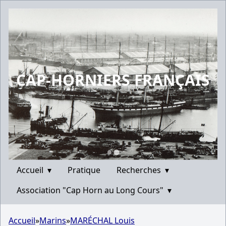
CAP-HORNIERS FRANÇAIS
Accueil
▾
Pratique
Recherches
▾
Association "Cap Horn au Long Cours"
▾
Accueil
»
Marins
»
MARÉCHAL Louis