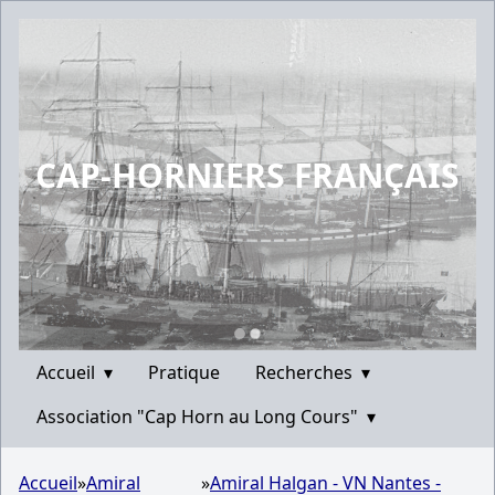
CAP-HORNIERS FRANÇAIS
Accueil
▾
Pratique
Recherches
▾
Association "Cap Horn au Long Cours"
▾
Accueil
»
Amiral
»
Amiral Halgan - VN Nantes -