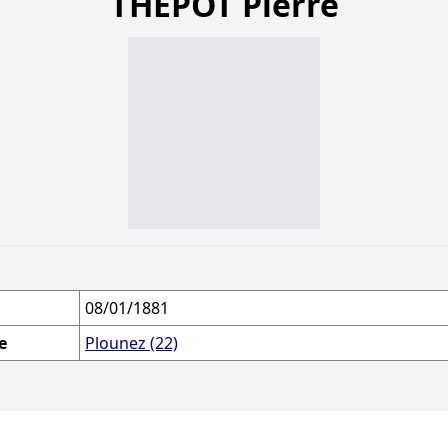
THÉPOT Pierre
08/01/1881
e
Plounez (22)