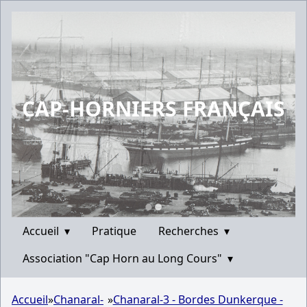
CAP-HORNIERS FRANÇAIS
Accueil
▾
Pratique
Recherches
▾
Association "Cap Horn au Long Cours"
▾
Accueil
»
Chanaral-
»
Chanaral-3 - Bordes Dunkerque -