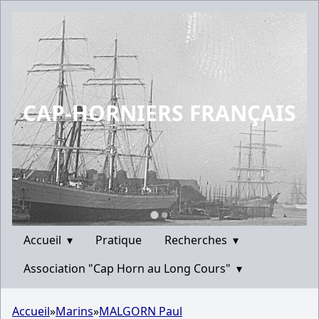
CAP-HORNIERS FRANÇAIS
Accueil
▾
Pratique
Recherches
▾
Association "Cap Horn au Long Cours"
▾
Accueil
»
Marins
»
MALGORN Paul