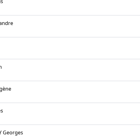
is
andre
n
gène
es
Y Georges