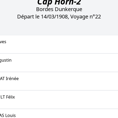
Cap Horn-2
Bordes Dunkerque
Départ le 14/03/1908, Voyage n°22
ves
ustin
AT Irénée
T Félix
S Louis