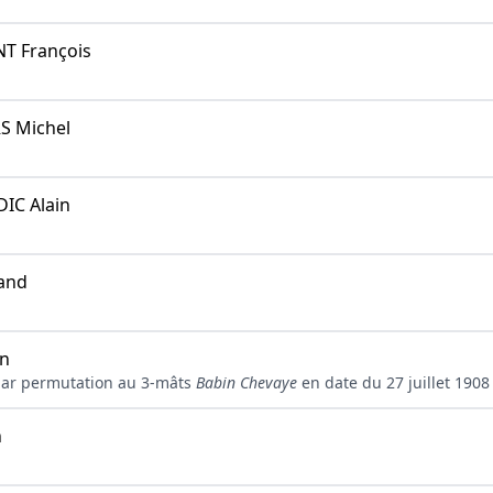
NT François
S Michel
IC Alain
and
an
par permutation au 3-mâts
Babin Chevaye
en date du 27 juillet 1908 
n