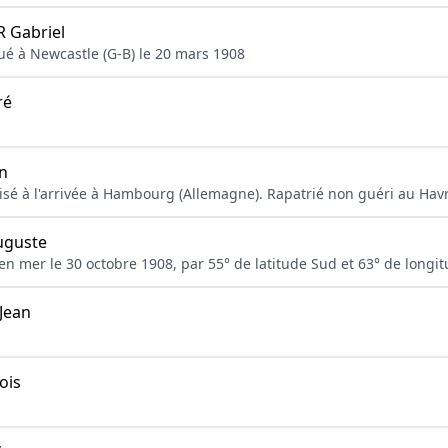
Gabriel
qué à Newcastle (G-B) le 20 mars 1908
ré
n
alisé à l'arrivée à Hambourg (Allemagne). Rapatrié non guéri au Havr
uguste
 en mer le 30 octobre 1908, par 55° de latitude Sud et 63° de longi
Jean
ois