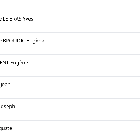
e
LE BRAS Yves
e
BROUDIC Eugène
ENT Eugène
Jean
oseph
guste