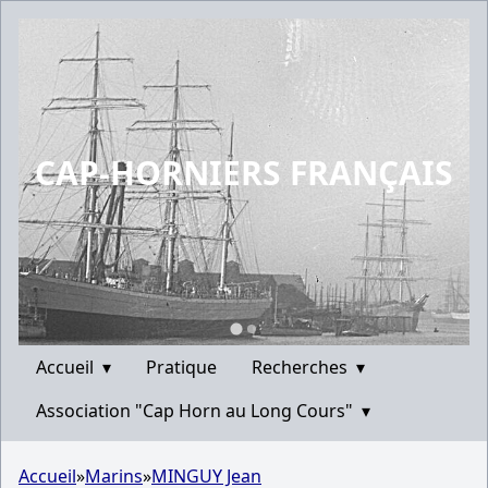
CAP-HORNIERS FRANÇAIS
Accueil
▾
Pratique
Recherches
▾
Association "Cap Horn au Long Cours"
▾
Accueil
»
Marins
»
MINGUY Jean