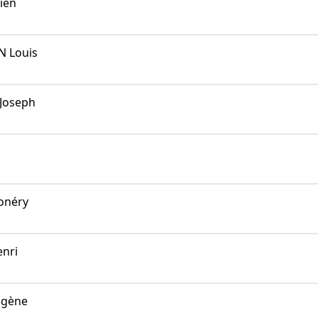
ien
 Louis
Joseph
onéry
nri
ugène