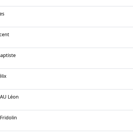
es
cent
aptiste
lix
AU Léon
Fridolin