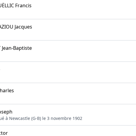
LLIC Francis
ZIOU Jacques
ean-Baptiste
e
harles
oseph
qué à Newcastle (G-B) le 3 novembre 1902
ctor