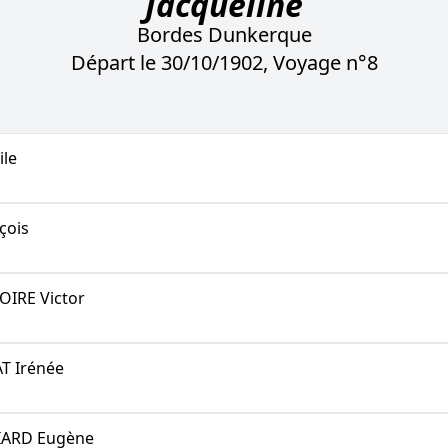
Jacqueline
Bordes Dunkerque
Départ le 30/10/1902, Voyage n°8
le
çois
IRE Victor
T Irénée
IARD Eugène