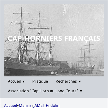
CAP-HORNIERS FRANÇAIS
Accueil
▾
Pratique
Recherches
▾
Association "Cap Horn au Long Cours"
▾
Accueil
»
Marins
»
JAMET Fridolin