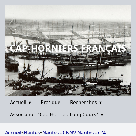
CAP-HORNIERS FRANÇAIS
Accueil
▾
Pratique
Recherches
▾
Association "Cap Horn au Long Cours"
▾
Accueil
»
Nantes
»
Nantes - CNNV Nantes - n°4