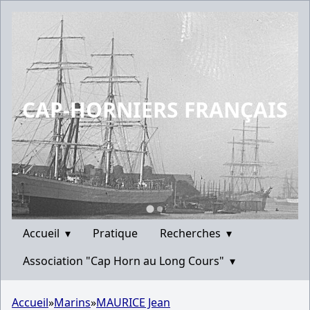
CAP-HORNIERS FRANÇAIS
Accueil
▾
Pratique
Recherches
▾
Association "Cap Horn au Long Cours"
▾
Accueil
»
Marins
»
MAURICE Jean