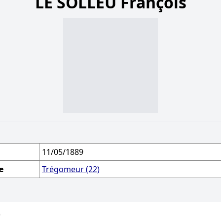
LE SOLLEU François
11/05/1889
e
Trégomeur (22)
)