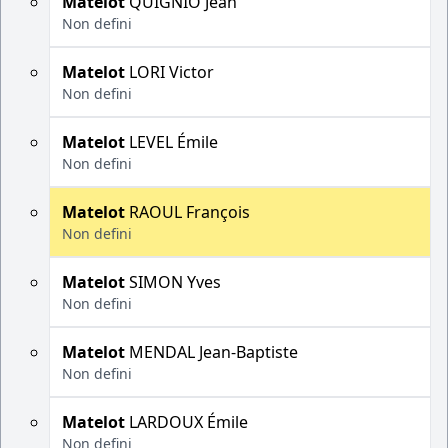
Matelot
QUIGNIO Jean
Non defini
Matelot
LORI Victor
Non defini
Matelot
LEVEL Émile
Non defini
Matelot
RAOUL François
Non defini
Matelot
SIMON Yves
Non defini
Matelot
MENDAL Jean-Baptiste
Non defini
Matelot
LARDOUX Émile
Non defini