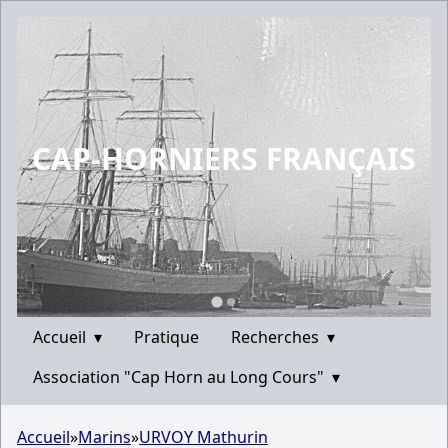
CAP-HORNIERS FRANÇAIS
Accueil
▾
Pratique
Recherches
▾
Association "Cap Horn au Long Cours"
▾
Accueil
»
Marins
»
URVOY Mathurin