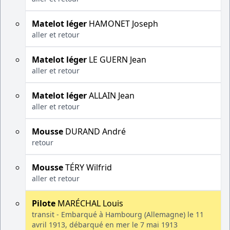
Matelot léger
HAMONET Joseph
aller et retour
Matelot léger
LE GUERN Jean
aller et retour
Matelot léger
ALLAIN Jean
aller et retour
Mousse
DURAND André
retour
Mousse
TÉRY Wilfrid
aller et retour
Pilote
MARÉCHAL Louis
transit - Embarqué à Hambourg (Allemagne) le 11
avril 1913, débarqué en mer le 7 mai 1913