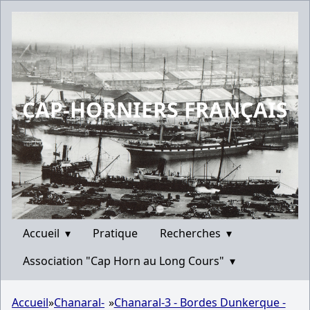
CAP-HORNIERS FRANÇAIS
Accueil
▾
Pratique
Recherches
▾
Association "Cap Horn au Long Cours"
▾
Accueil
»
Chanaral-
»
Chanaral-3 - Bordes Dunkerque -