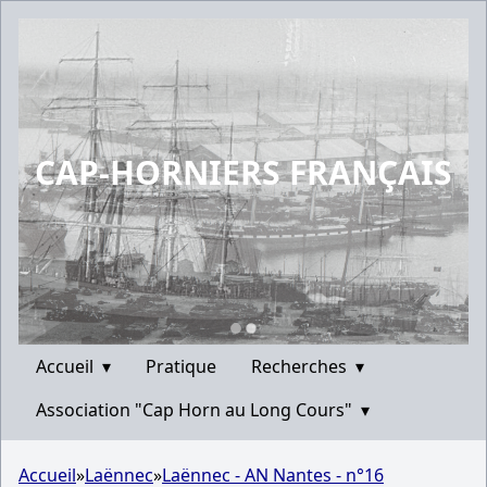
CAP-HORNIERS FRANÇAIS
Accueil
▾
Pratique
Recherches
▾
Association "Cap Horn au Long Cours"
▾
Accueil
»
Laënnec
»
Laënnec - AN Nantes - n°16