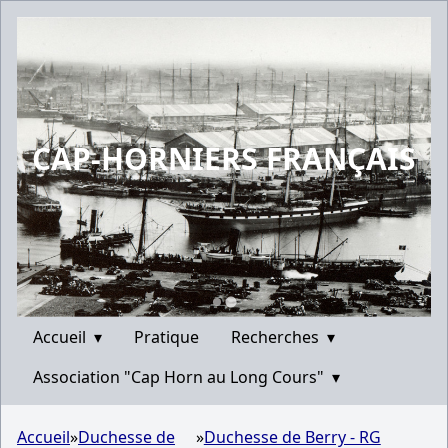
CAP-HORNIERS FRANÇAIS
Accueil
▾
Pratique
Recherches
▾
Association "Cap Horn au Long Cours"
▾
Accueil
»
Duchesse de
»
Duchesse de Berry - RG