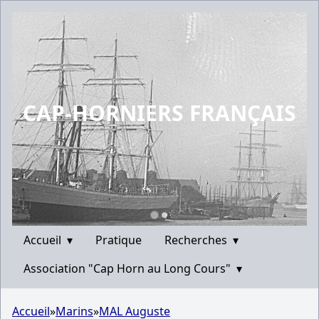
CAP-HORNIERS FRANÇAIS
Accueil
▾
Pratique
Recherches
▾
Association "Cap Horn au Long Cours"
▾
Accueil
»
Marins
»
MAL Auguste