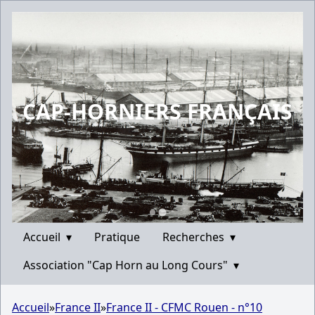
CAP-HORNIERS FRANÇAIS
Accueil
▾
Pratique
Recherches
▾
Association "Cap Horn au Long Cours"
▾
Accueil
»
France II
»
France II - CFMC Rouen - n°10