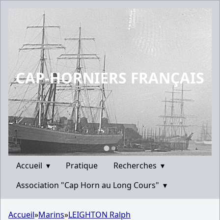
CAP-HORNIERS FRANÇAIS
Accueil
▾
Pratique
Recherches
▾
Association "Cap Horn au Long Cours"
▾
Accueil
»
Marins
»
LEIGHTON Ralph