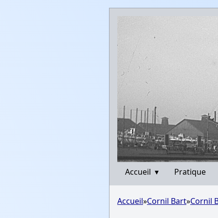
Accueil
▾
Pratique
Accueil
»
Cornil Bart
»
Cornil 