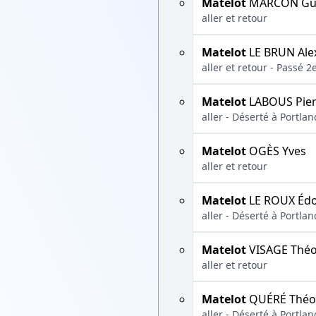
Matelot
MARCON Gu
aller et retour
Matelot
LE BRUN Ale
aller et retour - Passé 
Matelot
LABOUS Pier
aller - Déserté à Portla
Matelot
OGÈS Yves
aller et retour
Matelot
LE ROUX Éd
aller - Déserté à Portla
Matelot
VISAGE Théo
aller et retour
Matelot
QUÉRÉ Théo
aller - Déserté à Portla