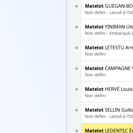
Matelot
GUÉGAN-BOT
Non defini - Laissé à l'h
Matelot
YINIMAN Ul
Non defini - Embarqué à
Matelot
LETESTU Ar
Non defini
Matelot
CAMPAGNE V
Non defini
Matelot
HERVÉ Louis
Non defini
Matelot
SELLIN Guil
Non defini - Laissé à l'h
Matelot
LEDENTEC É