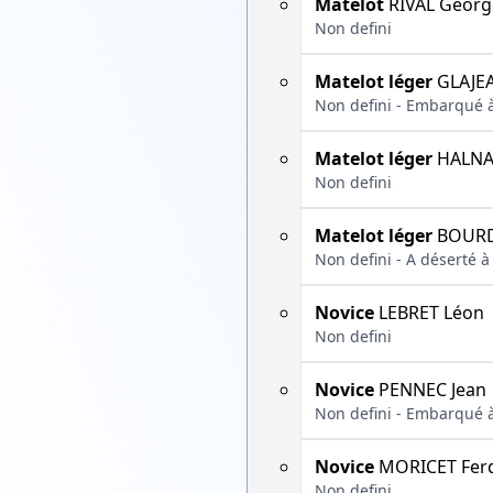
Matelot
RIVAL Georg
Non defini
Matelot léger
GLAJEA
Non defini - Embarqué à
Matelot léger
HALNA
Non defini
Matelot léger
BOURD
Non defini - A déserté à
Novice
LEBRET Léon
Non defini
Novice
PENNEC Jean
Non defini - Embarqué à
Novice
MORICET Fer
Non defini