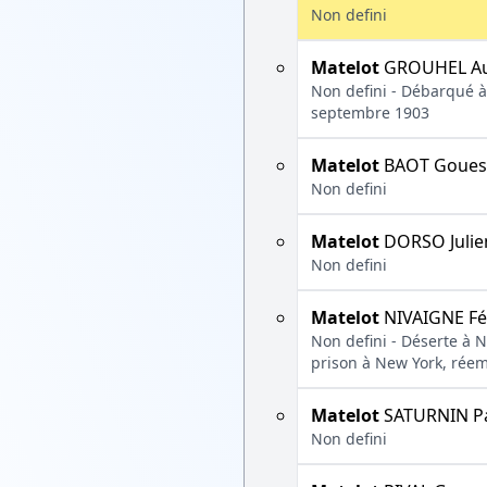
Non defini
Matelot
GROUHEL Au
Non defini - Débarqué à 
septembre 1903
Matelot
BAOT Goue
Non defini
Matelot
DORSO Julie
Non defini
Matelot
NIVAIGNE Fél
Non defini - Déserte à N
prison à New York, rée
Matelot
SATURNIN P
Non defini