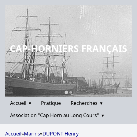
CAP-HORNIERS FRANÇAIS
Accueil
▾
Pratique
Recherches
▾
Association "Cap Horn au Long Cours"
▾
Accueil
»
Marins
»
DUPONT Henry