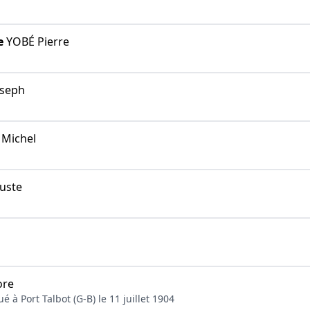
e
YOBÉ Pierre
oseph
Michel
uste
ore
é à Port Talbot (G-B) le 11 juillet 1904