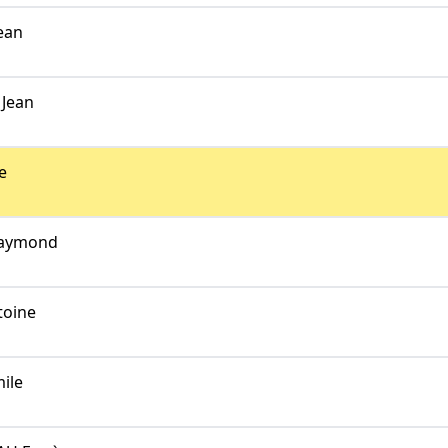
ean
Jean
e
aymond
toine
ile