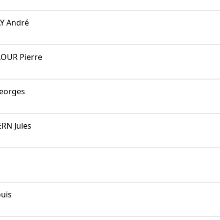
Y André
LOUR Pierre
eorges
RN Jules
uis