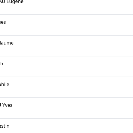
U Eugène
ues
llaume
ph
hile
 Yves
stin