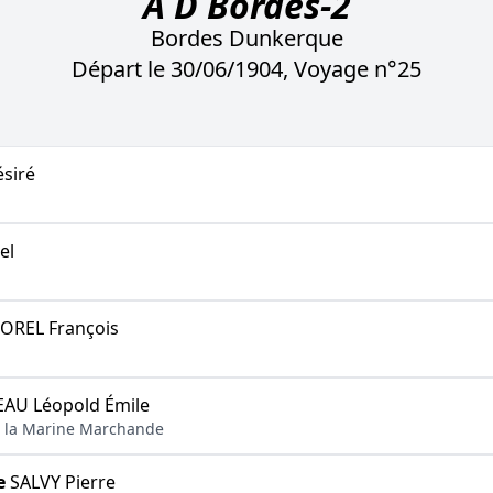
A D Bordes-2
Bordes Dunkerque
Départ le 30/06/1904, Voyage n°25
siré
el
REL François
AU Léopold Émile
 de la Marine Marchande
e
SALVY Pierre