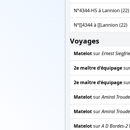
N°4344-HS à Lannion (22)
N°[[4344 à [[Lannion (22)
Voyages
Matelot
sur
Ernest Siegfri
2e maître d'équipage
su
2e maître d'équipage
su
Matelot
sur
Amiral Troude
Matelot
sur
Amiral Troude
Matelot
sur
A D Bordes-2