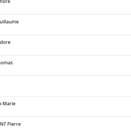
noré
uillaume
dore
homas
-Marie
T Pierre