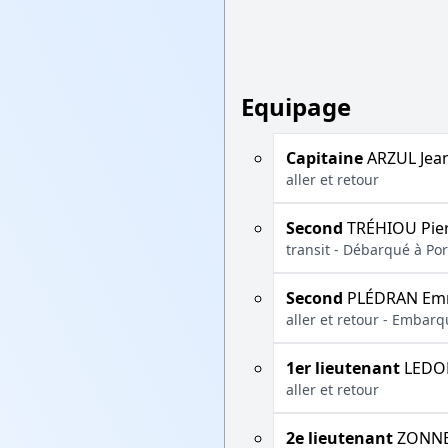
Equipage
Capitaine
ARZUL Jea
aller et retour
Second
TRÉHIOU Pie
transit - Débarqué à Po
Second
PLÉDRAN Em
aller et retour - Embarq
1er lieutenant
LEDOL
aller et retour
2e lieutenant
ZONNE