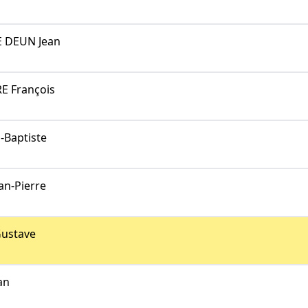
 DEUN Jean
E François
-Baptiste
an-Pierre
ustave
an