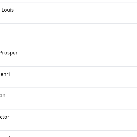
Louis
n
Prosper
enri
ean
ctor