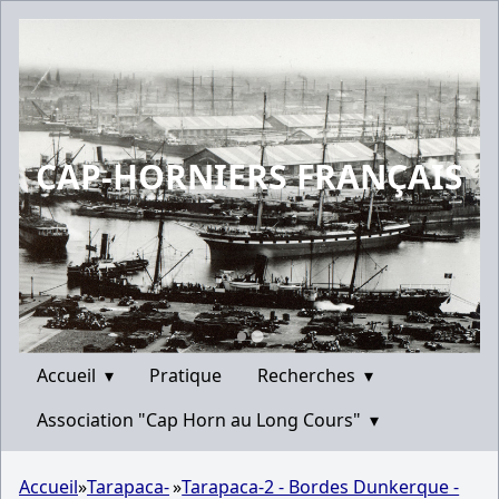
CAP-HORNIERS FRANÇAIS
Accueil
▾
Pratique
Recherches
▾
Association "Cap Horn au Long Cours"
▾
Accueil
»
Tarapaca-
»
Tarapaca-2 - Bordes Dunkerque -