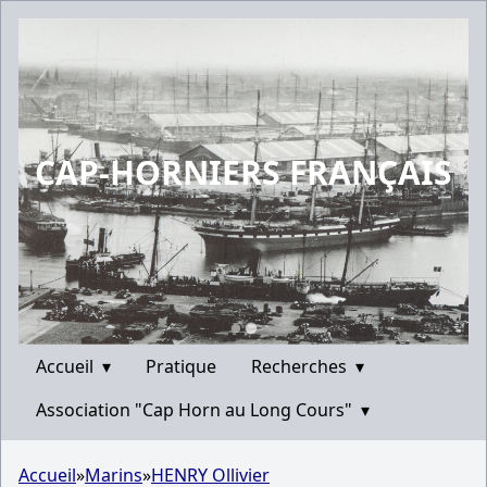
CAP-HORNIERS FRANÇAIS
Accueil
▾
Pratique
Recherches
▾
Association "Cap Horn au Long Cours"
▾
Accueil
»
Marins
»
HENRY Ollivier