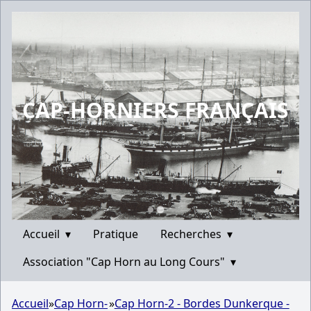
CAP-HORNIERS FRANÇAIS
Accueil
▾
Pratique
Recherches
▾
Association "Cap Horn au Long Cours"
▾
Accueil
»
Cap Horn-
»
Cap Horn-2 - Bordes Dunkerque -