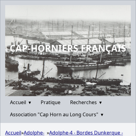
CAP-HORNIERS FRANÇAIS
Accueil
▾
Pratique
Recherches
▾
Association "Cap Horn au Long Cours"
▾
Accueil
»
Adolphe-
»
Adolphe-4 - Bordes Dunkerque -