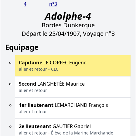
4
n°3
Adolphe-4
Bordes Dunkerque
Départ le 25/04/1907, Voyage n°3
Equipage
Capitaine
LE CORFEC Eugène
aller et retour - CLC
Second
LANGHETÉE Maurice
aller et retour
1er lieutenant
LEMARCHAND François
aller et retour
2e lieutenant
GAUTIER Gabriel
aller et retour - Élève de la Marine Marchande