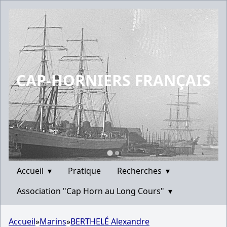
CAP-HORNIERS FRANÇAIS
Accueil
▾
Pratique
Recherches
▾
Association "Cap Horn au Long Cours"
▾
Accueil
»
Marins
»
BERTHELÉ Alexandre