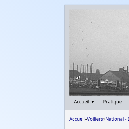
Accueil
▾
Pratique
Accueil
»
Voiliers
»
National -