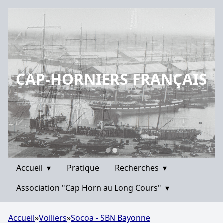
CAP-HORNIERS FRANÇAIS
Accueil
▾
Pratique
Recherches
▾
Association "Cap Horn au Long Cours"
▾
Accueil
»
Voiliers
»
Socoa - SBN Bayonne